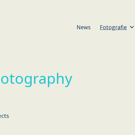
News
Fotografie
hotography
ects